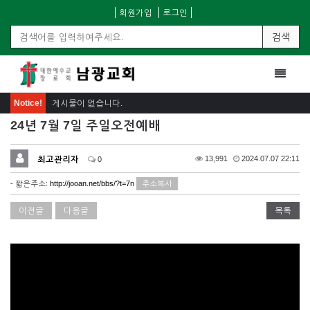
회원가입
로그인
검색
Toggle
navigat
Notice!
게시물이 없습니다.
24년 7월 7일 주일오전예배
최고관리자
13,991
2024.07.07 22:11
0
- 짧은주소:
http://jooan.net/bbs/?t=7n
주소복사
이전글
다음글
목록